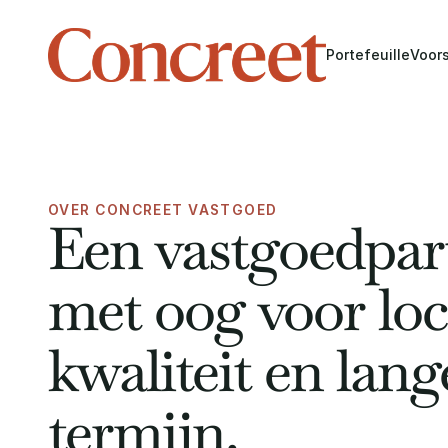
Portefeuille
Voor
OVER CONCREET VASTGOED
Een vastgoedparti
met oog voor loca
kwaliteit en lange
termijn.