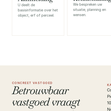
We bespreken uw 
U deelt de 
situatie, planning en 
basisinformatie over het 
wensen.
object, erf of perceel.
CONCREET VASTGOED
K
Betrouwbaar 
C
Pi
vastgoed vraagt 
1
N