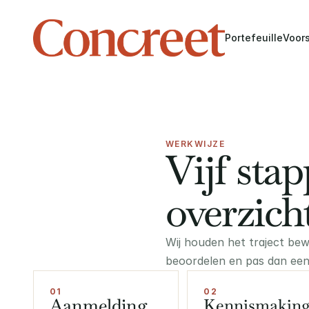
Portefeuille
Voor
WERKWIJZE
Vijf stap
overzicht
Wij houden het traject bew
beoordelen en pas dan een
01
02
Aanmelding
Kennismakin